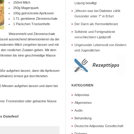
150ml Milch
Leipzig bewilligt
250g Magerquark
„Wissen was bei Diabetes zählt:
100g getrocknete Aprikosen
Gesünder unter 7“ in Erfurt
1 TL geriebene Zitronenschale
1 Päckchen Trockenhefe
Der Darm als Hormonlieferant
Softdrink und Fertigmahlzeit
Weizenmehl und Zitronenschale
verschlechtern Lipidprofil
hüssel ausreichend dimensionieren da der
ngewärmten Milch zergehen lassen und mit
Ungesunder Lebensstil von Kindern
 den restlichen Zutaten geben. Mit dem
und Jugendlichen
chkneten bis eine geschmeidige Masse
öße aufgehen lassen, dann die Aprikosen
ethaken) erneut gut durchkneten.
KATEGORIEN
 20 Minuten aufgehen lassen und dann bei
Adipositas
deres Trockenobst oder gehackte Nüsse
Allgemeines
Audio
s Osterfest!
Behandlung
Deutsche Adipositas Gesellschaft
Diabetes