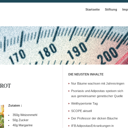
Startseite
Stiftung
Imp
DIE NEUSTEN INHALTE
BROT
Nur Bäume wachsen mit Jahresringen
Psoriasis und Adipositas speisen sich
aus gemeinsamer genetischer Quelle
Welthypertonie Tag
Zutaten :
SCOPE aktuell
350g Weizenmehl
Der Professor der dicken Bäuche
50g Zucker
40g Margarine
IFB AdipositasErkrankungen in